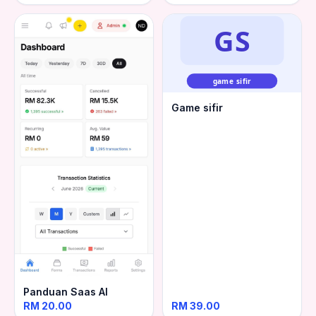
GS
game sifir
Game sifir
Panduan Saas AI
RM 20.00
RM 39.00