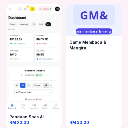
GM&
game membaca & mengira
Game Membaca &
Mengira
Panduan Saas AI
RM 20.00
RM 30.00